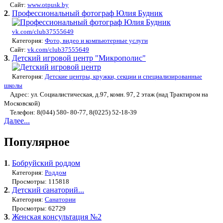
Сайт:
www.otpusk.by
2
.
Профессиональный фотограф Юлия Будник
vk.com/club37555649
Категория:
Фото, видео и компьютерные услуги
Сайт:
vk.com/club37555649
3
.
Детский игровой центр "Микрополис"
Категория:
Детские центры, кружки, секции и специализированные
школы
Адрес: ул. Социалистическая, д.97, комн. 97, 2 этаж (над Трактиром на
Московской)
Телефон: 8(044) 580- 80-77, 8(0225) 52-18-39
Далее...
Популярное
1
.
Бобруйский роддом
Категория:
Роддом
Просмотры: 115818
2
.
Детский санаторий...
Категория:
Санатории
Просмотры: 62729
3
.
Женская консультация №2