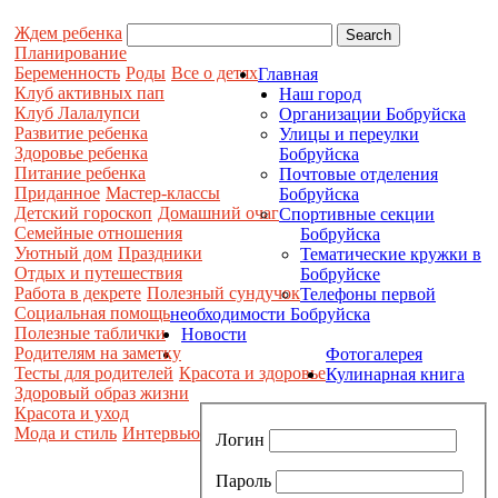
Ждем ребенка
Планирование
Беременность
Роды
Все о детях
Главная
Клуб активных пап
Наш город
Клуб Лалалупси
Организации Бобруйска
Развитие ребенка
Улицы и переулки
Здоровье ребенка
Бобруйска
Питание ребенка
Почтовые отделения
Приданное
Мастер-классы
Бобруйска
Детский гороскоп
Домашний очаг
Спортивные секции
Семейные отношения
Бобруйска
Уютный дом
Праздники
Тематические кружки в
Отдых и путешествия
Бобруйске
Работа в декрете
Полезный сундучок
Телефоны первой
Социальная помощь
необходимости Бобруйска
Полезные таблички
Новости
Родителям на заметку
Фотогалерея
Тесты для родителей
Красота и здоровье
Кулинарная книга
Здоровый образ жизни
Красота и уход
Мода и стиль
Интервью
Логин
Пароль