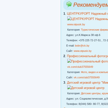
Рекомендуе
1
.
ЦЕНТРКУРОРТ Надежный го
www.otpusk.by
Категория:
Туристические фирм
Адрес: ул.К.Маркса 38 оф.6
Телефон: +375 225 72-27-51 , 72-2
E-mail:
bobr@ck.by
Сайт:
www.otpusk.by
2
.
Профессиональный фотогр
vk.com/club37555649
Категория:
Фото, видео и компь
Сайт:
vk.com/club37555649
3
.
Детский игровой центр "Ми
Категория:
Детские центры, кру
Адрес: ул. Социалистическая, д.97
Телефон: 8(044) 580- 80-77, 8(022