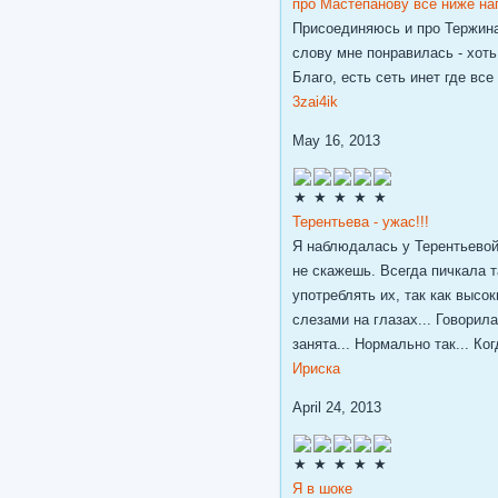
про Мастепанову все ниже нап
Присоединяюсь и про Тержинан
слову мне понравилась - хоть
Благо, есть сеть инет где вс
3zai4ik
May 16, 2013
Терентьева - ужас!!!
Я наблюдалась у Терентьевой,
не скажешь. Всегда пичкала т
употреблять их, так как высо
слезами на глазах... Говорила
занята... Нормально так... К
Ириска
April 24, 2013
Я в шоке