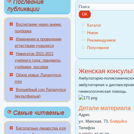
Последние
публикации
Воспитание через аниме:
Каталог
подборка
Новое
Изменения в проведении
Рекомендуемое
аттестации учащихся
Популярное
Навигатор 2021-2022
учебного года: предметы,
учебники, пособия
Женская консуль
Обзор новых Лалалупси-
Амбулаторно-поликлиническое
mini
амбулаторная и диспансерная
Волшебный сон Лалалупси
гинекологическая помощь.
(мультфильм)
Детали материала
Самые читаемые
Адрес
ул. Минская, 73,
Бобруйск
Телефон
Бесплатные лекарства для