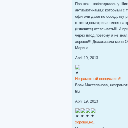
Про шок...наблюдалась у Шик
антибиотиками,с которыми с 
офигели даже по соседству 
стажем,осматривая меня на кр
(извените) отсасывать!!! И п
через плод,поэтому я не зна
хорошо!!! Дохаживала меня Ор
Марина
April 19, 2013
Неграмотный специалист!!!
Врач Мастепанова, безграмотн
lilu
April 19, 2013
хорошо,но...