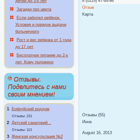
8 (0225) 47-85-98
детей до 3-х лет
Отзыв
Загадки про цвета
Карта
Если заболел ребёнок.
Условия и порядок выдачи
больничного
Рост и вес ребенка от 1 года
до 17 лет
Бесплатное питание до 2-х
лет. Кому положено
Отзывы.
Поделитесь с нами
своим мнением!
1
.
Бобруйский роддом
Отзывы (55)
Отзывы: 231
Инна
2
.
Детский санаторий...
Отзывы: 113
August 16, 2013
3
.
Женская консультация №2