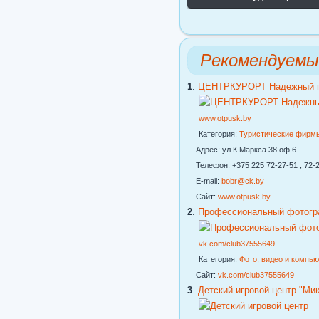
Рекомендуемы
1
.
ЦЕНТРКУРОРТ Надежный го
www.otpusk.by
Категория:
Туристические фирм
Адрес: ул.К.Маркса 38 оф.6
Телефон: +375 225 72-27-51 , 72-2
E-mail:
bobr@ck.by
Сайт:
www.otpusk.by
2
.
Профессиональный фотогр
vk.com/club37555649
Категория:
Фото, видео и компь
Сайт:
vk.com/club37555649
3
.
Детский игровой центр "Ми