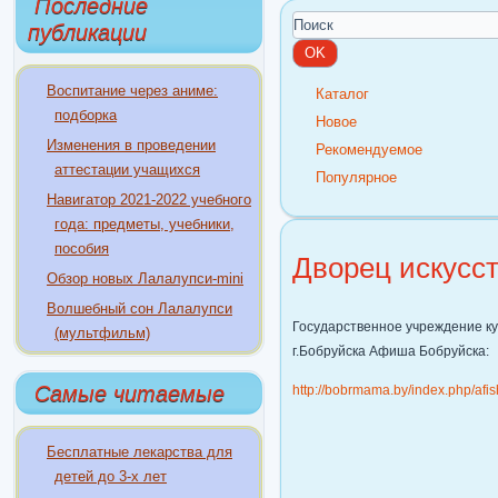
Последние
публикации
Воспитание через аниме:
Каталог
подборка
Новое
Изменения в проведении
Рекомендуемое
аттестации учащихся
Популярное
Навигатор 2021-2022 учебного
года: предметы, учебники,
пособия
Дворец искусс
Обзор новых Лалалупси-mini
Волшебный сон Лалалупси
Государственное учреждение ку
(мультфильм)
г.Бобруйска Афиша Бобруйска:
Самые читаемые
http://bobrmama.by/index.php/afis
Бесплатные лекарства для
детей до 3-х лет