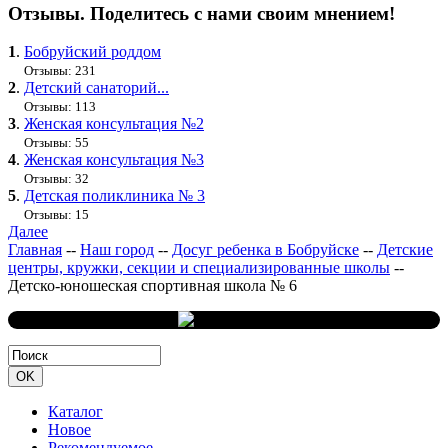
Отзывы. Поделитесь с нами своим мнением!
1
.
Бобруйский роддом
Отзывы: 231
2
.
Детский санаторий...
Отзывы: 113
3
.
Женская консультация №2
Отзывы: 55
4
.
Женская консультация №3
Отзывы: 32
5
.
Детская поликлиника № 3
Отзывы: 15
Далее
Главная
--
Наш город
--
Досуг ребенка в Бобруйске
--
Детские
центры, кружки, секции и специализированные школы
--
Детско-юношеская спортивная школа № 6
Каталог
Новое
Рекомендуемое