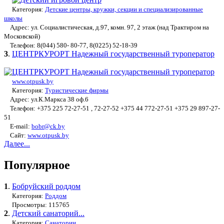
Категория:
Детские центры, кружки, секции и специализированные
школы
Адрес: ул. Социалистическая, д.97, комн. 97, 2 этаж (над Трактиром на
Московской)
Телефон: 8(044) 580- 80-77, 8(0225) 52-18-39
3
.
ЦЕНТРКУРОРТ Надежный государственный туроператор
www.otpusk.by
Категория:
Туристические фирмы
Адрес: ул.К.Маркса 38 оф.6
Телефон: +375 225 72-27-51 , 72-27-52 +375 44 772-27-51 +375 29 897-27-
51
E-mail:
bobr@ck.by
Сайт:
www.otpusk.by
Далее...
Популярное
1
.
Бобруйский роддом
Категория:
Роддом
Просмотры: 115765
2
.
Детский санаторий...
Категория:
Санатории