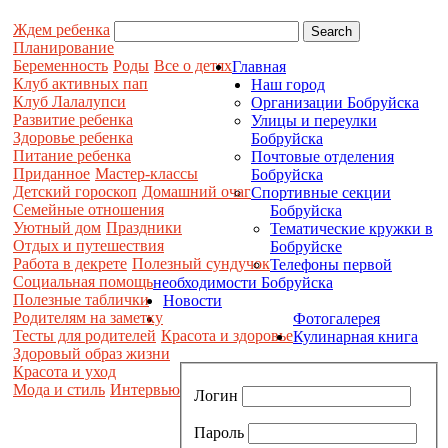
Ждем ребенка
Планирование
Беременность
Роды
Все о детях
Главная
Клуб активных пап
Наш город
Клуб Лалалупси
Организации Бобруйска
Развитие ребенка
Улицы и переулки
Здоровье ребенка
Бобруйска
Питание ребенка
Почтовые отделения
Приданное
Мастер-классы
Бобруйска
Детский гороскоп
Домашний очаг
Спортивные секции
Семейные отношения
Бобруйска
Уютный дом
Праздники
Тематические кружки в
Отдых и путешествия
Бобруйске
Работа в декрете
Полезный сундучок
Телефоны первой
Социальная помощь
необходимости Бобруйска
Полезные таблички
Новости
Родителям на заметку
Фотогалерея
Тесты для родителей
Красота и здоровье
Кулинарная книга
Здоровый образ жизни
Красота и уход
Мода и стиль
Интервью
Логин
Пароль