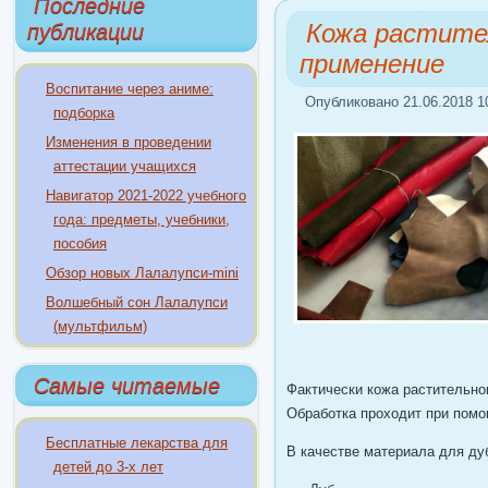
Последние
Кожа растител
публикации
применение
Воспитание через аниме:
Опубликовано 21.06.2018 1
подборка
Изменения в проведении
аттестации учащихся
Навигатор 2021-2022 учебного
года: предметы, учебники,
пособия
Обзор новых Лалалупси-mini
Волшебный сон Лалалупси
(мультфильм)
Самые читаемые
Фактически кожа растительно
Обработка проходит при помо
Бесплатные лекарства для
В качестве материала для ду
детей до 3-х лет