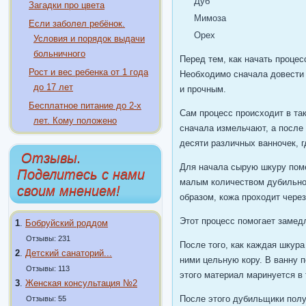
Дуб
Загадки про цвета
Мимоза
Если заболел ребёнок.
Орех
Условия и порядок выдачи
больничного
Перед тем, как начать процес
Рост и вес ребенка от 1 года
Необходимо сначала довести 
до 17 лет
и прочным.
Бесплатное питание до 2-х
Сам процесс происходит в та
лет. Кому положено
сначала измельчают, а после
десяти различных ванночек, г
Отзывы.
Для начала сырую шкуру поме
Поделитесь с нами
малым количеством дубильно
своим мнением!
образом, кожа проходит через
Этот процесс помогает замед
1
.
Бобруйский роддом
Отзывы: 231
После того, как каждая шкур
2
.
Детский санаторий...
ними цельную кору. В ванну 
Отзывы: 113
этого материал маринуется в 
3
.
Женская консультация №2
После этого дубильщики полу
Отзывы: 55