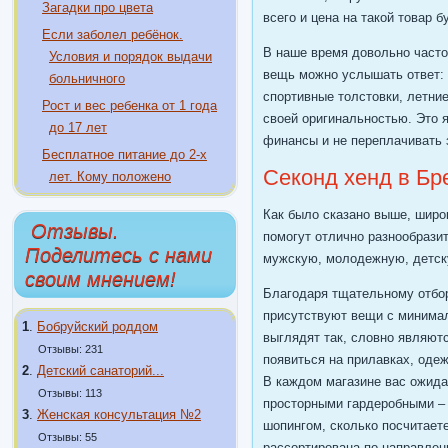
Загадки про цвета
всего и цена на такой товар 
Если заболел ребёнок.
В наше время довольно часто 
Условия и порядок выдачи
вещь можно услышать ответ: 
больничного
спортивные толстовки, летни
Рост и вес ребенка от 1 года
своей оригинальностью. Это 
до 17 лет
финансы и не переплачивать 
Бесплатное питание до 2-х
Секонд хенд в Бр
лет. Кому положено
Как было сказано выше, широ
Отзывы.
помогут отлично разнообрази
Поделитесь с нами
мужскую, молодежную, детску
своим мнением!
Благодаря тщательному отбор
присутствуют вещи с минима
1
.
Бобруйский роддом
выглядят так, словно являют
Отзывы: 231
появиться на прилавках, оде
2
.
Детский санаторий...
В каждом магазине вас ожид
Отзывы: 113
просторными гардеробными – 
3
.
Женская консультация №2
шопингом, сколько посчитае
Отзывы: 55
рассортирована по направлен