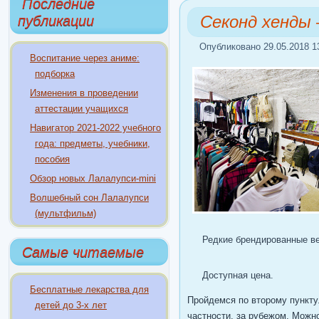
Последние
Секонд хенды 
публикации
Опубликовано 29.05.2018 1
Воспитание через аниме:
подборка
Изменения в проведении
аттестации учащихся
Навигатор 2021-2022 учебного
года: предметы, учебники,
пособия
Обзор новых Лалалупси-mini
Волшебный сон Лалалупси
(мультфильм)
Редкие брендированные в
Самые читаемые
Доступная цена.
Бесплатные лекарства для
Пройдемся по второму пункту.
детей до 3-х лет
частности, за рубежом. Можно