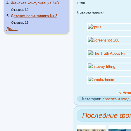
тела.
4
.
Женская консультация №3
Отзывы: 32
Читайте также:
5
.
Детская поликлиника № 3
Отзывы: 15
Далее
< Наз
Категория:
Красота и уход
Последние фо