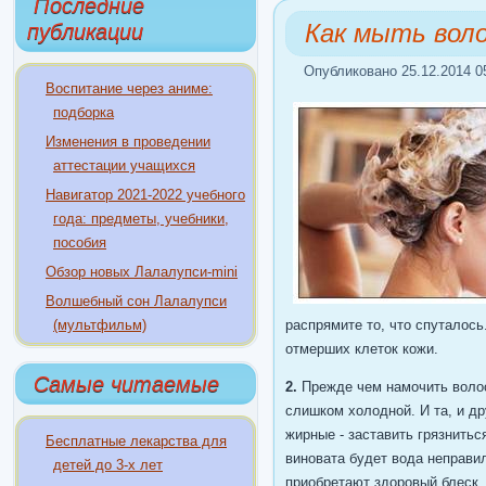
Последние
Как мыть вол
публикации
Опубликовано 25.12.2014 0
Воспитание через аниме:
подборка
Изменения в проведении
аттестации учащихся
Навигатор 2021-2022 учебного
года: предметы, учебники,
пособия
Обзор новых Лалалупси-mini
Волшебный сон Лалалупси
(мультфильм)
распрямите то, что спуталос
отмерших клеток кожи.
Самые читаемые
2.
Прежде чем намочить волос
слишком холодной. И та, и д
жирные - заставить грязнитьс
Бесплатные лекарства для
виновата будет вода неправи
детей до 3-х лет
приобретают здоровый блеск.