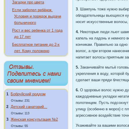
Загадки про цвета
3
. Шампунь тоже нужно выбир
Если заболел ребёнок.
обладательницы вьющихся ку
Условия и порядок выдачи
носит искусственные волосы,
больничного
Рост и вес ребенка от 1 года
4.
Некоторые люди льют шампу
до 17 лет
капель на ладонь и немного в
Бесплатное питание до 2-х
кончикам. Правильно за одно
лет. Кому положено
волос, а при втором нанесен
напитает волосы приятным за
Отзывы.
5.
Заканчивайте мытьё головы
Поделитесь с нами
укрепления в воду, которой б
своим мнением!
сделает ваши пряди блестящ
6.
О здоровье волос нужно дум
1
.
Бобруйский роддом
каждодневные укладки негати
Отзывы: 231
полотенцем. Пусть подсохнут
2
.
Детский санаторий...
улицу (особенно в мороз) с п
Отзывы: 113
агрессивное воздействие точ
3
.
Женская консультация №2
Ухаживайте за вашими волосам
Отзывы: 55