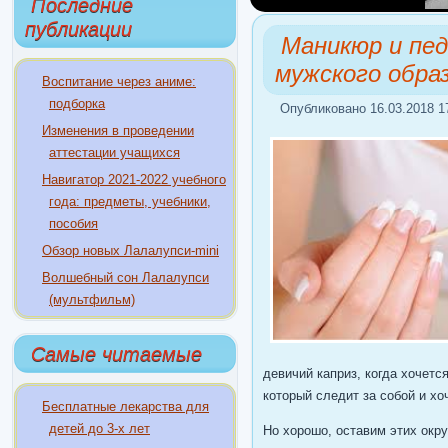
Последние
публикации
Маникюр и пед
мужского обра
Воспитание через аниме:
подборка
Опубликовано 16.03.2018 1
Изменения в проведении
аттестации учащихся
Навигатор 2021-2022 учебного
года: предметы, учебники,
пособия
Обзор новых Лалалупси-mini
Волшебный сон Лалалупси
(мультфильм)
Самые читаемые
девичий каприз, когда хочетс
который следит за собой и х
Бесплатные лекарства для
детей до 3-х лет
Но хорошо, оставим этих окру