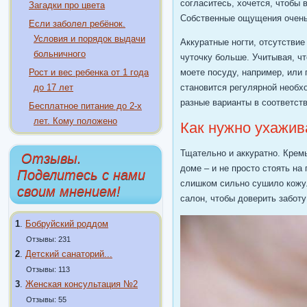
согласитесь, хочется, чтобы 
Загадки про цвета
Собственные ощущения очень 
Если заболел ребёнок.
Условия и порядок выдачи
Аккуратные ногти, отсутствие
больничного
чуточку больше. Учитывая, чт
Рост и вес ребенка от 1 года
моете посуду, например, или
до 17 лет
становится регулярной необх
разные варианты в соответст
Бесплатное питание до 2-х
лет. Кому положено
Как нужно ухажив
Тщательно и аккуратно. Крем
Отзывы.
доме – и не просто стоять на
Поделитесь с нами
слишком сильно сушило кожу.
своим мнением!
салон, чтобы доверить заботу
1
.
Бобруйский роддом
Отзывы: 231
2
.
Детский санаторий...
Отзывы: 113
3
.
Женская консультация №2
Отзывы: 55