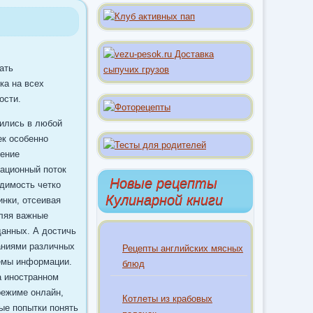
ать
ка на всех
ости.
нились в любой
ек особенно
чение
ационный поток
Новые рецепты
одимость четко
Кулинарной книги
нки, отсеивая
еляя важные
данных. А достичь
аниями различных
Рецепты английских мясных
ёмы информации.
блюд
а иностранном
режиме онлайн,
Котлеты из крабовых
ые попытки понять