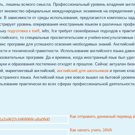
ть, лишены всякого смысла. Профессиональный уровень владения англ
ет множество официальных международных экзаменов на определения 
м. В зависимости от среды использования, предлагаются комплексы зад
стрирует уровень оперирования иностранным языком в различных проф
льку
подготовка к toefl
, ielts, fce требует своеобразных подходов к практ
глийского, то специальные просветительские и учебно-консультативные
екс программ для успешного освоения необходимых знаний. Английский 
ости и технической грамотности. Использование английского языка давн
зовательных программ. Да и времена, когда иностранный язык был уде
уки и образования постепенно отходят в прошлое. Сейчас актуален бизн
ий, маркетинговый английский,
английский для школьников
и прочие кла
остранного языка. Английский язык уже вовсю вышел на бытовой уровен
ользование практически во всех сферах профессиональной деятельности
Как отправить денежный перевод в 
Как начать учить JAVA