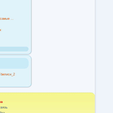
самые ...
х
ма
связь
йта