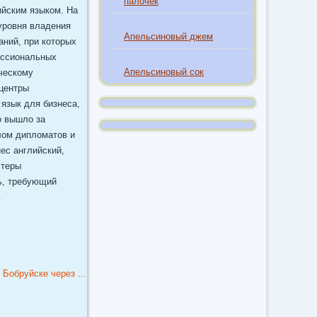
палочек
ийским языком. На
уровня владения
Апельсиновый джем
аний, при которых
ессиональных
Апельсиновый сок
ическому
 центры
язык для бизнеса,
о вышло за
лом дипломатов и
ес английский,
стеры
ь, требующий
.
Бобруйске через ...