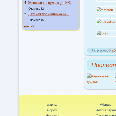
4
.
Женская консультация №3
Отзывы: 32
5
.
Детская поликлиника № 3
Отзывы: 15
Далее
Категория:
Раб
Послед
Главная
Афиша
Форум
Фотогалерея
Новости
Организации