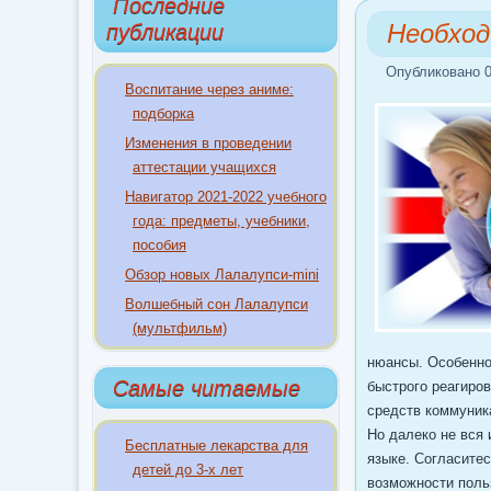
Последние
Необход
публикации
Опубликовано 0
Воспитание через аниме:
подборка
Изменения в проведении
аттестации учащихся
Навигатор 2021-2022 учебного
года: предметы, учебники,
пособия
Обзор новых Лалалупси-mini
Волшебный сон Лалалупси
(мультфильм)
нюансы. Особенно
Самые читаемые
быстрого реагиро
средств коммуник
Но далеко не вся
Бесплатные лекарства для
языке. Согласите
детей до 3-х лет
возможности поль