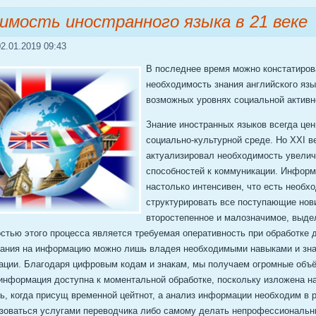
имость иностранного языка в 21 веке
2.01.2019 09:43
В последнее время можно констатиров
необходимость знания английского язы
возможных уровнях социальной активн
Знание иностранных языков всегда це
социально-культурной среде. Но ХХI в
актуализировал необходимость увели
способностей к коммуникации. Информ
настолько интенсивен, что есть необх
структурировать все поступающие нови
второстепенное и малозначимое, выд
стью этого процесса является требуемая оперативность при обработке 
вания на информацию можно лишь владея необходимыми навыками и зн
ации. Благодаря цифровым кодам и знакам, мы получаем огромные объ
 информация доступна к моментальной обработке, поскольку изложена н
сь, когда присущ временной цейтнот, а анализ информации необходим в 
зоваться услугами переводчика либо самому делать непрофессиональн