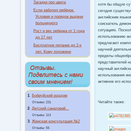
Загадки про цвета
хотя бы общую су
Если заболел ребёнок.
сегодня существу
Условия и порядок выдачи
английским языко
больничного
соискатель демон
ситуациях. Поско
Рост и вес ребенка от 1 года
использованию ан
до 17 лет
предлагают компл
Бесплатное питание до 2-х
научной деятельн
лет. Кому положено
пределы общеобра
представителей на
Отзывы.
научный английск
Поделитесь с нами
использования ин
своим мнением!
активное его исп
1
.
Бобруйский роддом
Читайте также:
Отзывы: 231
2
.
Детский санаторий...
Отзывы: 113
3
.
Женская консультация №2
Отзывы: 55