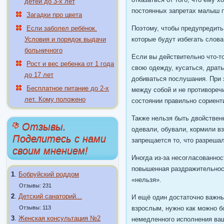
детей до 3-х лет
постоянных запретах малыш пр
Загадки про цвета
Если заболел ребёнок.
Поэтому, чтобы предупредить
Условия и порядок выдачи
которые будут избегать слова
больничного
Если вы действительно что-то
Рост и вес ребенка от 1 года
свою одежду, кусаться, драть
до 17 лет
добиваться послушания. При 
Бесплатное питание до 2-х
между собой и не противоречи
лет. Кому положено
состоянии правильно сориент
Также нельзя быть двойствен
Отзывы.
одевали, обували, кормили вз
Поделитесь с нами
запрещается то, что разреша
своим мнением!
Иногда из-за несогласованно
повышенная раздражительност
1
.
Бобруйский роддом
«нельзя».
Отзывы: 231
2
.
Детский санаторий...
И ещё один достаточно важны
Отзывы: 113
взрослым, нужно как можно б
3
.
Женская консультация №2
немедленного исполнения ваш