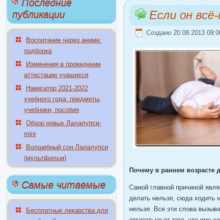
Последние
Если он всё
публикации
Создано 20.08.2013 09:0
Воспитание через аниме:
подборка
Изменения в проведении
аттестации учащихся
Навигатор 2021-2022
учебного года: предметы,
учебники, пособия
Обзор новых Лалалупси-
mini
Волшебный сон Лалалупси
(мультфильм)
Почему в раннем возрасте 
Самые читаемые
Самой главной причиной являе
делать нельзя, сюда ходить не
нельзя. Все эти слова вызыва
Бесплатные лекарства для
отказаться от того, что ему 