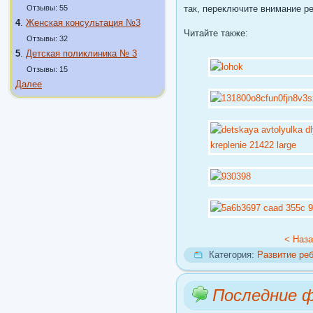
Отзывы: 55
так, переключите внимание ре
4
.
Женская консультация №3
Читайте также:
Отзывы: 32
5
.
Детская поликлиника № 3
Отзывы: 15
Далее
< Наз
Категория:
Развитие ре
Последние 