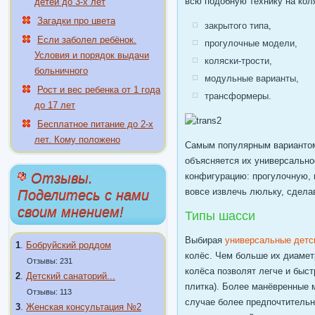
всю подобную технику на кол
детей до 3-х лет
Загадки про цвета
закрытого типа,
Если заболел ребёнок.
прогулочные модели,
Условия и порядок выдачи
коляски-трости,
больничного
модульные варианты,
Рост и вес ребенка от 1 года
трансформеры.
до 17 лет
Бесплатное питание до 2-х
лет. Кому положено
Самым популярным вариантом
объясняется их универсальн
Отзывы.
конфигурацию: прогулочную, 
вовсе извлечь люльку, сдела
Поделитесь с нами
своим мнением!
Типы шасси
Выбирая
универсальные детс
1
.
Бобруйский роддом
колёс. Чем больше их диамет
Отзывы: 231
колёса позволят легче и быст
2
.
Детский санаторий...
плитка). Более манёвренные 
Отзывы: 113
случае более предпочтительн
3
.
Женская консультация №2