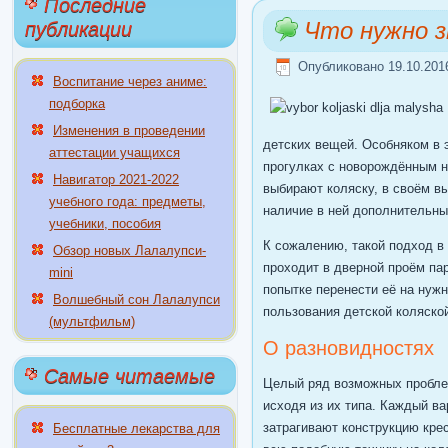
Последние
Что нужно з
публикации
Опубликовано 19.10.201
Воспитание через аниме:
подборка
Изменения в проведении
детских вещей. Особняком в 
аттестации учащихся
прогулках с новорождённым н
Навигатор 2021-2022
выбирают коляску, в своём вы
учебного года: предметы,
наличие в ней дополнительных
учебники, пособия
К сожалению, такой подход в 
Обзор новых Лалалупси-
проходит в дверной проём пар
mini
попытке перенести её на нуж
Волшебный сон Лалалупси
пользования детской коляско
(мультфильм)
О разновидностях
Самые читаемые
Целый ряд возможных пробле
исходя из их типа. Каждый ва
затрагивают конструкцию кре
Бесплатные лекарства для