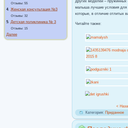
других моделей – пружинных 
Отзывы: 55
малыша лучшие условия для 
4
.
Женская консультация №3
которые, в отличие отлитых 
Отзывы: 32
5
.
Детская поликлиника № 3
Читайте также:
Отзывы: 15
Далее
< Наз
Категория:
Приданное