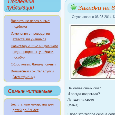
Последние
Загадки на 
публикации
Опубликовано 06.03.2014 1
Воспитание через аниме:
подборка
Изменения в проведении
аттестации учащихся
Навигатор 2021-2022 учебного
года: предметы, учебники,
пособия
Обзор новых Лалалупси-mini
Волшебный сон Лалалупси
(мультфильм)
Не жалея своих сил?
Самые читаемые
И всегда оберегала?
Лучшая на свете
Бесплатные лекарства для
(Мама)
детей до 3-х лет
Слово это тёплое сердце согр