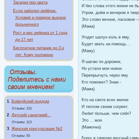
Загадки про цвета
И без слова этого жизни не б
Если заболел ребёнок.
Утром, днём и вечером я тве
Условия и порядок выдачи
Это слово вечное, ласковое
больничного
(Мама)
Рост и вес ребенка от 1 года
Угодит шалун коль в яму,
до 17 лет
Будет звать на помощь…
Бесплатное питание до 2-х
(Маму)
лет. Кому положено
Я шагаю по дорожке,
Но устали мои ножки.
Отзывы.
Перепрыгнуть через яму
Поделитесь с нами
Кто поможет? Знаю -
своим мнением!
(Мама)
Кто на свете всех милее
1
.
Бобруйский роддом
И теплом своим согреет,
Отзывы: 231
Любит больше, чем себя?
2
.
Детский санаторий...
Это ... моя.
Отзывы: 113
(Мамочка)
3
.
Женская консультация №2
Отзывы: 55
Борщ в тарелке вкусный самы