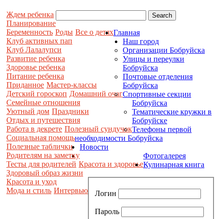
Ждем ребенка
Планирование
Беременность
Роды
Все о детях
Главная
Клуб активных пап
Наш город
Клуб Лалалупси
Организации Бобруйска
Развитие ребенка
Улицы и переулки
Здоровье ребенка
Бобруйска
Питание ребенка
Почтовые отделения
Приданное
Мастер-классы
Бобруйска
Детский гороскоп
Домашний очаг
Спортивные секции
Семейные отношения
Бобруйска
Уютный дом
Праздники
Тематические кружки в
Отдых и путешествия
Бобруйске
Работа в декрете
Полезный сундучок
Телефоны первой
Социальная помощь
необходимости Бобруйска
Полезные таблички
Новости
Родителям на заметку
Фотогалерея
Тесты для родителей
Красота и здоровье
Кулинарная книга
Здоровый образ жизни
Красота и уход
Мода и стиль
Интервью
Логин
Пароль