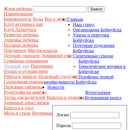
Ждем ребенка
Планирование
Беременность
Роды
Все о детях
Главная
Клуб активных пап
Наш город
Клуб Лалалупси
Организации Бобруйска
Развитие ребенка
Улицы и переулки
Здоровье ребенка
Бобруйска
Питание ребенка
Почтовые отделения
Приданное
Мастер-классы
Бобруйска
Детский гороскоп
Домашний очаг
Спортивные секции
Семейные отношения
Бобруйска
Уютный дом
Праздники
Тематические кружки в
Отдых и путешествия
Бобруйске
Работа в декрете
Полезный сундучок
Телефоны первой
Социальная помощь
необходимости Бобруйска
Полезные таблички
Новости
Родителям на заметку
Фотогалерея
Тесты для родителей
Красота и здоровье
Кулинарная книга
Здоровый образ жизни
Красота и уход
Мода и стиль
Интервью
Логин
Пароль