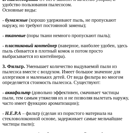
удобство пользования пылесосом.
Основные виды:
-
бумажные
(хорошо удерживают пыль, не пропускают
наружу, но требуют постоянной замены);
-
тканевые
(поры ткани немного пропускают пыль);
-
пластиковый контейнер
(наверное, наиболее удобен, здесь
пыль сбивается в плотный комок и потом просто
выбрасывается из контейнера).
3. Фильтр.
Уменьшает количество выдуваемой пыли из
пылесоса вместе с воздухом. Имеет большое значение для
аллергиков и маленьких детей. От вида фильтра во многом
определяется стоимость пылесоса. Существуют:
-
аквафильтр
(довольно эффективен, смачивает частицы
пыли, тем самым утяжеляя их и не позволяя вылетать наружу,
часто имеет функцию ароматизации);
-
Н.Е.Р.А
– фильтр (сделан из пористого материала на
стекловолоконной основе, задерживает самые мельчайшие
частицы пыли);