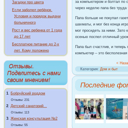
за компьютером и болтал по 
Загадки про цвета
через неделю папа без труда 
Если заболел ребёнок.
Условия и порядок выдачи
Папа больше не покупал газет
больничного
шахматы, и мог без конца иг
Рост и вес ребенка от 1 года
мог просидеть за ними. Зато 
до 17 лет
осенью поспел отличный уро
Бесплатное питание до 2-х
Папа был счастлив, и теперь 
лет. Кому положено
компьютер – это бесполезная
< Наз
Отзывы.
Категория:
Дом и быт
Поделитесь с нами
своим мнением!
Последние фо
1
.
Бобруйский роддом
Отзывы: 231
2
.
Детский санаторий...
Отзывы: 113
3
.
Женская консультация №2
Отзывы: 55