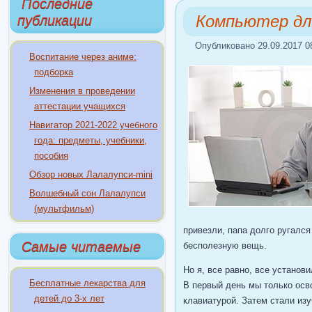
Последние
Компьютер дл
публикации
Опубликовано 29.09.2017 0
Воспитание через аниме:
подборка
Изменения в проведении
аттестации учащихся
Навигатор 2021-2022 учебного
года: предметы, учебники,
пособия
Обзор новых Лалалупси-mini
Волшебный сон Лалалупси
(мультфильм)
привезли, папа долго ругался
Самые читаемые
бесполезную вещь.
Но я, все равно, все установ
Бесплатные лекарства для
В первый день мы только осв
детей до 3-х лет
клавиатурой. Затем стали изу