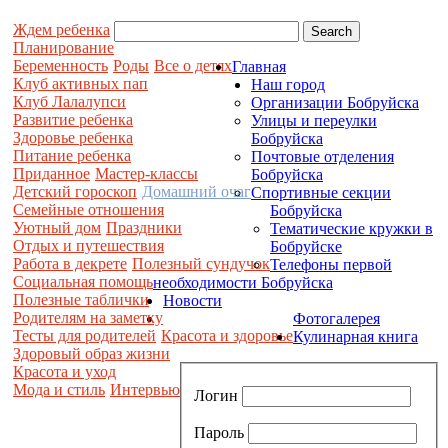
Ждем ребенка
Планирование
Беременность
Роды
Все о детях
Главная
Клуб активных пап
Наш город
Клуб Лалалупси
Организации Бобруйска
Развитие ребенка
Улицы и переулки
Здоровье ребенка
Бобруйска
Питание ребенка
Почтовые отделения
Приданное
Мастер-классы
Бобруйска
Детский гороскоп
Домашний очаг
Спортивные секции
Семейные отношения
Бобруйска
Уютный дом
Праздники
Тематические кружки в
Отдых и путешествия
Бобруйске
Работа в декрете
Полезный сундучок
Телефоны первой
Социальная помощь
необходимости Бобруйска
Полезные таблички
Новости
Родителям на заметку
Фотогалерея
Тесты для родителей
Красота и здоровье
Кулинарная книга
Здоровый образ жизни
Красота и уход
Мода и стиль
Интервью
Логин
Пароль