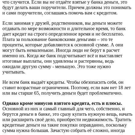
что случится. Если вы не отдаёте взятые у банка деньги, это
будут делать ваши поручители. Причем должны это понимать
и сами поручители, соглашаясь помочь вам с кредитом.
Если занимая у друзей, родственников, вы деньги можете
отдавать по мере возможности и длительное время, то банк
дает кредит на строго определенное время и не бесплатно.
Плата за пользование банковскими деньгами – это те
проценты, которые добавляются к основной сумме. А они
могут быть немаленькие. Иногда люди не берут в расчет
именно их. Когда же банк подсчитывает всё и выставляет
итоговые выплаты, они удивлены и растерянны, ведь
ожидали другую сумму - меньшую. Это тоже нужно
учитывать.
Не всем банк выдаёт кредиты. Чтобы обезопасить себя, он
ставит возрастные ограничения. Поэтому, если вам нет 18 лет
или вы старше 65, получить деньги будет проблематично.
Однако кроме минусов взятого кредита, есть и плюсы.
Основной из них и самый главный для чего, собственно, и
берутся деньги в банке, это сразу купить нужную вещь, начать
или расширить своё дело, приобрести недвижимость. Тратить
кредитные деньги на такие покупки оправданно, поскольку
сумма нужна большая. Зачастую собрать её сложно, иногда