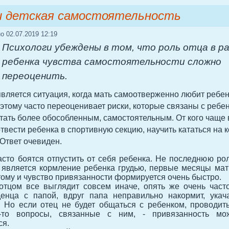
и детская самостоятельность
о 02.07.2019 12:19
Психологи убеждены в том, что роль отца в р
ребенка чувства самостоятельности сложно
переоценить.
вляется ситуация, когда мать самоотверженно любит ребен
этому часто переоценивает риски, которые связаны с ребен
тать более обособленным, самостоятельным. От кого чаще 
вести ребенка в спортивную секцию, научить кататься на к
? Ответ очевиден.
сто боятся отпустить от себя ребенка. Не последнюю ро
 является кормление ребенка грудью, первые месяцы мат
тому и чувство привязанности формируется очень быстро.
отцом все выглядит совсем иначе, опять же очень час
енца с папой, вдруг папа неправильно накормит, укач
. Но если отец не будет общаться с ребенком, проводит
-то вопросы, связанные с ним, - привязанность м
ся.