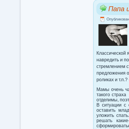
Папа 
Опубликован
Классической я
навредить и по
стремлением с
предложения от
роликах и т.п.
Мамы очень ча
такого страха
отделимы, поэ
В ситуации с 
оставить млад
уложить спать
решать какие
сформировать