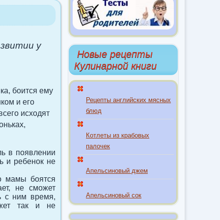
азвитии у
Новые рецепты
Кулинарной книги
ка, боится ему
Рецепты английских мясных
ком и его
блюд
всего исходят
оньках,
Котлеты из крабовых
палочек
ль в появлении
ь и ребенок не
Апельсиновый джем
то мамы боятся
ает, не сможет
Апельсиновый сок
ь с ним время,
ожет так и не