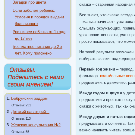
Загадки про цвета
сказка – старинная народная 
Если заболел ребёнок.
Все знают, что сказка всегда
Условия и порядок выдачи
– малыш начинает чувствоват
больничного
слышать окружающих, приним
Рост и вес ребенка от 1 года
урок нравственности, учат пр
до 17 лет
просто показывают, что может
Бесплатное питание до 2-х
Но такой результат возможен 
лет. Кому положено
выбирать сказки, подходящие 
Отзывы.
Первый год жизни
– период,
Поделитесь с нами
фольклор:
колыбельные песн
предметами, к движению, раз
своим мнением!
Между годом и двумя
у дете
1
.
Бобруйский роддом
предметами и простые поступ
Отзывы: 231
сказки о животных, так как о
2
.
Детский санаторий...
Между двумя и пятью года
Отзывы: 113
придумывать и сочинять. Так
3
.
Женская консультация №2
важно начинать читать волше
Отзывы: 55