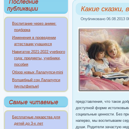
Последние
Какие сказки,
публикации
Опубликовано 06.08.2013 0
Воспитание через аниме:
подборка
Изменения в проведении
аттестации учащихся
Навигатор 2021-2022 учебного
года: предметы, учебники,
пособия
Обзор новых Лалалупси-mini
Волшебный сон Лалалупси
(мультфильм)
Самые читаемые
представления, что такое добр
доступной форме истолковыва
социальные ценности. Без при
Бесплатные лекарства для
наперво, мы воспитываем сер
детей до 3-х лет
души. Родители зачастую нед