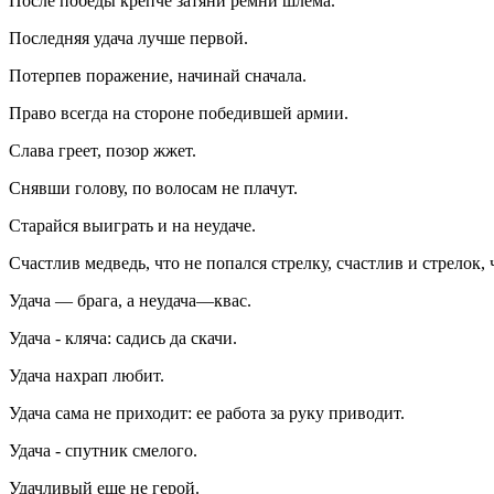
После победы крепче затяни ремни шлема.
Последняя удача лучше первой.
Потерпев поражение, начинай сначала.
Право всегда на стороне победившей армии.
Слава греет, позор жжет.
Снявши голову, по волосам не плачут.
Старайся выиграть и на неудаче.
Счастлив медведь, что не попался стрелку, счастлив и стрелок,
Удача — брага, а неудача—квас.
Удача - кляча: садись да скачи.
Удача нахрап любит.
Удача сама не приходит: ее работа за руку приводит.
Удача - спутник смелого.
Удачливый еще не герой.