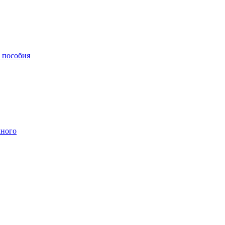
, пособия
чного