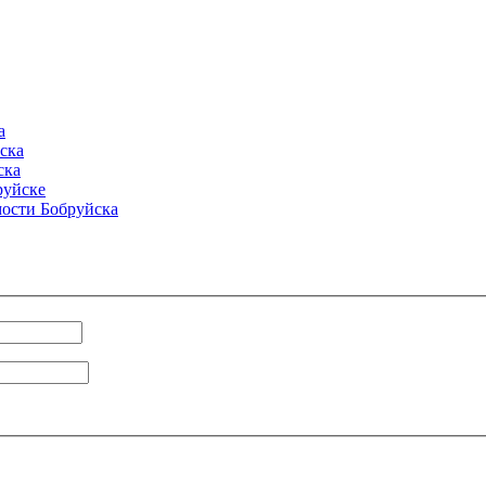
а
ска
ска
руйске
ости Бобруйска