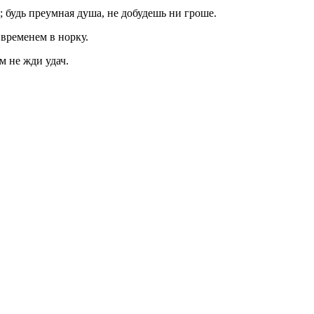
; будь преумная душа, не добудешь ни гроше.
 временем в норку.
ам не жди удач.