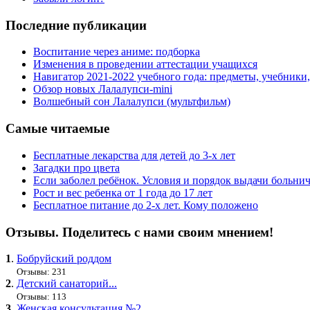
Последние публикации
Воспитание через аниме: подборка
Изменения в проведении аттестации учащихся
Навигатор 2021-2022 учебного года: предметы, учебники
Обзор новых Лалалупси-mini
Волшебный сон Лалалупси (мультфильм)
Самые читаемые
Бесплатные лекарства для детей до 3-х лет
Загадки про цвета
Если заболел ребёнок. Условия и порядок выдачи больни
Рост и вес ребенка от 1 года до 17 лет
Бесплатное питание до 2-х лет. Кому положено
Отзывы. Поделитесь с нами своим мнением!
1
.
Бобруйский роддом
Отзывы: 231
2
.
Детский санаторий...
Отзывы: 113
3
.
Женская консультация №2