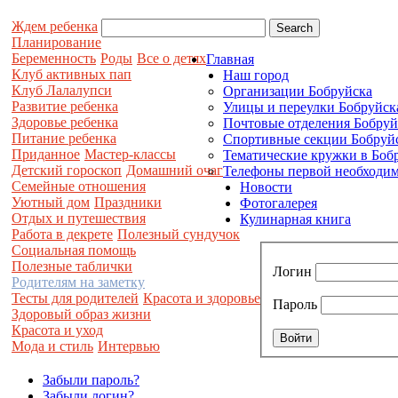
Ждем ребенка
Планирование
Беременность
Роды
Все о детях
Главная
Клуб активных пап
Наш город
Клуб Лалалупси
Организации Бобруйска
Развитие ребенка
Улицы и переулки Бобруйск
Здоровье ребенка
Почтовые отделения Бобруй
Питание ребенка
Спортивные секции Бобруй
Приданное
Мастер-классы
Тематические кружки в Боб
Детский гороскоп
Домашний очаг
Телефоны первой необходим
Семейные отношения
Новости
Уютный дом
Праздники
Фотогалерея
Отдых и путешествия
Кулинарная книга
Работа в декрете
Полезный сундучок
Социальная помощь
Полезные таблички
Логин
Родителям на заметку
Тесты для родителей
Красота и здоровье
Пароль
Здоровый образ жизни
Красота и уход
Мода и стиль
Интервью
Забыли пароль?
Забыли логин?