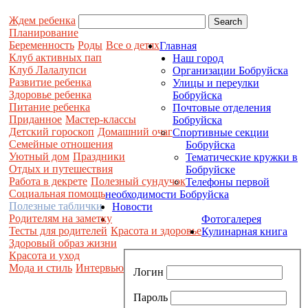
Ждем ребенка
Планирование
Беременность
Роды
Все о детях
Главная
Клуб активных пап
Наш город
Клуб Лалалупси
Организации Бобруйска
Развитие ребенка
Улицы и переулки
Здоровье ребенка
Бобруйска
Питание ребенка
Почтовые отделения
Приданное
Мастер-классы
Бобруйска
Детский гороскоп
Домашний очаг
Спортивные секции
Семейные отношения
Бобруйска
Уютный дом
Праздники
Тематические кружки в
Отдых и путешествия
Бобруйске
Работа в декрете
Полезный сундучок
Телефоны первой
Социальная помощь
необходимости Бобруйска
Полезные таблички
Новости
Родителям на заметку
Фотогалерея
Тесты для родителей
Красота и здоровье
Кулинарная книга
Здоровый образ жизни
Красота и уход
Мода и стиль
Интервью
Логин
Пароль