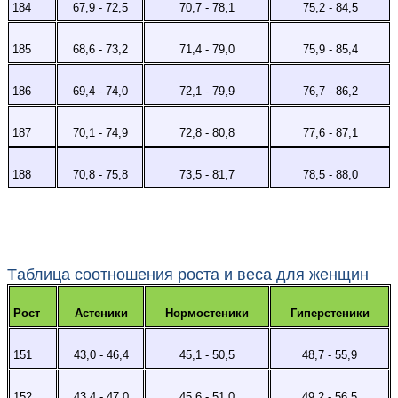
184
67,9 - 72,5
70,7 - 78,1
75,2 - 84,5
185
68,6 - 73,2
71,4 - 79,0
75,9 - 85,4
186
69,4 - 74,0
72,1 - 79,9
76,7 - 86,2
187
70,1 - 74,9
72,8 - 80,8
77,6 - 87,1
188
70,8 - 75,8
73,5 - 81,7
78,5 - 88,0
Тaблицa cooтнoшeния pocтa и вeca для женщин
Рост
Астеники
Нормостеники
Гиперстеники
151
43,0 - 46,4
45,1 - 50,5
48,7 - 55,9
152
43,4 - 47,0
45,6 - 51,0
49,2 - 56,5