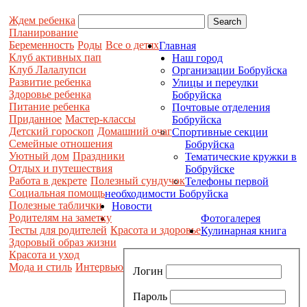
Ждем ребенка
Планирование
Беременность
Роды
Все о детях
Главная
Клуб активных пап
Наш город
Клуб Лалалупси
Организации Бобруйска
Развитие ребенка
Улицы и переулки
Здоровье ребенка
Бобруйска
Питание ребенка
Почтовые отделения
Приданное
Мастер-классы
Бобруйска
Детский гороскоп
Домашний очаг
Спортивные секции
Семейные отношения
Бобруйска
Уютный дом
Праздники
Тематические кружки в
Отдых и путешествия
Бобруйске
Работа в декрете
Полезный сундучок
Телефоны первой
Социальная помощь
необходимости Бобруйска
Полезные таблички
Новости
Родителям на заметку
Фотогалерея
Тесты для родителей
Красота и здоровье
Кулинарная книга
Здоровый образ жизни
Красота и уход
Мода и стиль
Интервью
Логин
Пароль