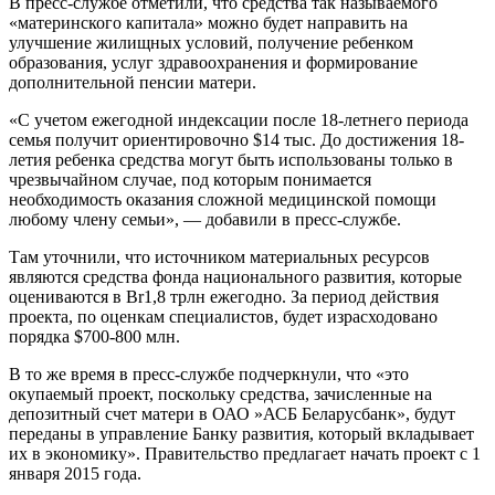
В пресс-службе отметили, что средства так называемого
«материнского капитала» можно будет направить на
улучшение жилищных условий, получение ребенком
образования, услуг здравоохранения и формирование
дополнительной пенсии матери.
«С учетом ежегодной индексации после 18-летнего периода
семья получит ориентировочно $14 тыс. До достижения 18-
летия ребенка средства могут быть использованы только в
чрезвычайном случае, под которым понимается
необходимость оказания сложной медицинской помощи
любому члену семьи», — добавили в пресс-службе.
Там уточнили, что источником материальных ресурсов
являются средства фонда национального развития, которые
оцениваются в Br1,8 трлн ежегодно. За период действия
проекта, по оценкам специалистов, будет израсходовано
порядка $700-800 млн.
В то же время в пресс-службе подчеркнули, что «это
окупаемый проект, поскольку средства, зачисленные на
депозитный счет матери в ОАО »АСБ Беларусбанк», будут
переданы в управление Банку развития, который вкладывает
их в экономику». Правительство предлагает начать проект с 1
января 2015 года.