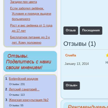
Загадки про цвета
Если заболел ребёнок.
Условия и порядок выдачи
больничного
Рост и вес ребенка от 1 года
Отзыв
Посещения
до 17 лет
Бесплатное питание до 2-х
Отзывы (1)
лет. Кому положено
Отзывы.
Cruella
Поделитесь с нами
Н
January 13, 2014
своим мнением!
1
.
Бобруйский роддом
Отзывы: 231
Отзыв
»
2
.
Детский санаторий...
Отзывы: 113
3
.
Женская консультация №2
Отзывы: 55
Рекомендуемы