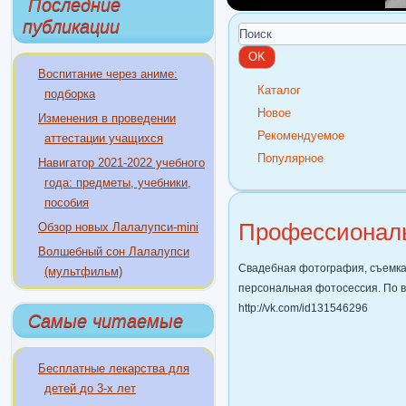
Последние
публикации
Воспитание через аниме:
Каталог
подборка
Новое
Изменения в проведении
Рекомендуемое
аттестации учащихся
Популярное
Навигатор 2021-2022 учебного
года: предметы, учебники,
пособия
Профессионал
Обзор новых Лалалупси-mini
Волшебный сон Лалалупси
Свадебная фотография, съемка l
(мультфильм)
персональная фотосессия. По 
http://vk.com/id131546296
Самые читаемые
Бесплатные лекарства для
детей до 3-х лет