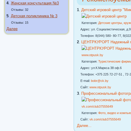
4
.
Женская консультация №3
1
.
Детский игровой центр "Ми
Отзывы: 32
5
.
Детская поликлиника № 3
Отзывы: 15
Категория:
Детские центры, кру
Далее
Адрес: ул. Социалистическая, д.97
Телефон: 8(044) 580- 80-77, 8(022
2
.
ЦЕНТРКУРОРТ Надежный го
www.otpusk.by
Категория:
Туристические фирм
Адрес: ул.К.Маркса 38 оф.6
Телефон: +375 225 72-27-51 , 72-2
E-mail:
bobr@ck.by
Сайт:
www.otpusk.by
3
.
Профессиональный фотогр
vk.com/club37555649
Категория:
Фото, видео и компь
Сайт:
vk.com/club37555649
Далее...