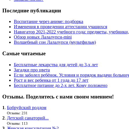
Последние публикации
Воспитание через аниме: подборка
Изменения в проведении аттестации учащихся
Навигатор 2021-2022 учебного года: предметы, учебники
Обзор новых Лалалупси-mini
Волшебный сон Лалалупси (мультфильм)
Самые читаемые
Бесплатные лекарства для детей до 3-х лет
Загадки про цвета
Если заболел ребёнок. Условия и порядок выдачи больни
Рост и вес ребенка от 1 года до 17 лет
Бесплатное питание до 2-х лет. Кому положено
Отзывы. Поделитесь с нами своим мнением!
1
.
Бобруйский роддом
Отзывы: 231
2
.
Детский санаторий...
Отзывы: 113
3
.
Женская консультация №2