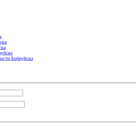
а
ска
ска
руйске
ости Бобруйска