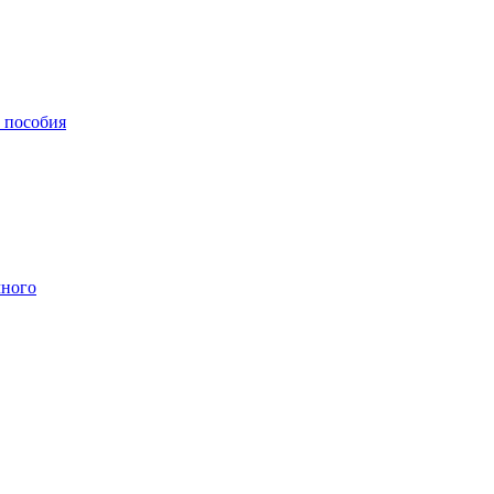
, пособия
чного