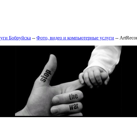
луги Бобруйска
--
Фото, видео и компьютерные услуги
--
ArtReco