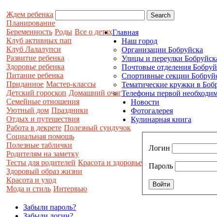
Ждем ребенка
Планирование
Беременность
Роды
Все о детях
Главная
Клуб активных пап
Наш город
Клуб Лалалупси
Организации Бобруйска
Развитие ребенка
Улицы и переулки Бобруйск
Здоровье ребенка
Почтовые отделения Бобруй
Питание ребенка
Спортивные секции Бобруй
Приданное
Мастер-классы
Тематические кружки в Боб
Детский гороскоп
Домашний очаг
Телефоны первой необходим
Семейные отношения
Новости
Уютный дом
Праздники
Фотогалерея
Отдых и путешествия
Кулинарная книга
Работа в декрете
Полезный сундучок
Социальная помощь
Полезные таблички
Логин
Родителям на заметку
Тесты для родителей
Красота и здоровье
Пароль
Здоровый образ жизни
Красота и уход
Мода и стиль
Интервью
Забыли пароль?
Забыли логин?