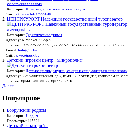
vk.com/club37555649
Категория:
Фото, видео и компьютерные услуги
Сайт:
vk.com/club37555649
2
.
ЦЕНТРКУРОРТ Надежный государственный туроператор
www.otpusk.by
Категория:
Туристические фирмы
Адрес: ул.К.Маркса 38 оф.6
Телефон: +375 225 72-27-51 , 72-27-52 +375 44 772-27-51 +375 29 897-27-5
E-mail:
bobr@ck.by
Сайт:
www.otpusk.by
3
.
Детский игровой центр "Микрополис"
Категория:
Детские центры, кружки, секции и специализированные школы
Адрес: ул. Социалистическая, д.97, комн. 97, 2 этаж (над Трактиром на Мос
Телефон: 8(044) 580- 80-77, 8(0225) 52-18-39
Далее...
Популярное
1
.
Бобруйский роддом
Категория:
Роддом
Просмотры: 115801
2
.
Детский санаторий...