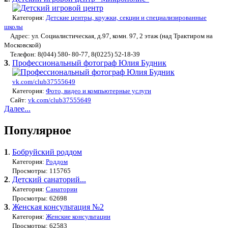
Категория:
Детские центры, кружки, секции и специализированные
школы
Адрес: ул. Социалистическая, д.97, комн. 97, 2 этаж (над Трактиром на
Московской)
Телефон: 8(044) 580- 80-77, 8(0225) 52-18-39
3
.
Профессиональный фотограф Юлия Будник
vk.com/club37555649
Категория:
Фото, видео и компьютерные услуги
Сайт:
vk.com/club37555649
Далее...
Популярное
1
.
Бобруйский роддом
Категория:
Роддом
Просмотры: 115765
2
.
Детский санаторий...
Категория:
Санатории
Просмотры: 62698
3
.
Женская консультация №2
Категория:
Женские консультации
Просмотры: 62583