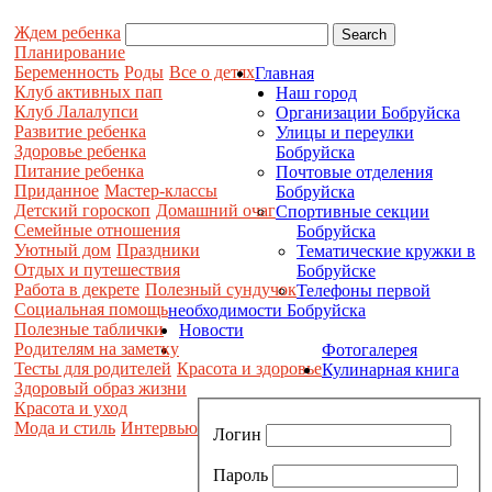
Ждем ребенка
Планирование
Беременность
Роды
Все о детях
Главная
Клуб активных пап
Наш город
Клуб Лалалупси
Организации Бобруйска
Развитие ребенка
Улицы и переулки
Здоровье ребенка
Бобруйска
Питание ребенка
Почтовые отделения
Приданное
Мастер-классы
Бобруйска
Детский гороскоп
Домашний очаг
Спортивные секции
Семейные отношения
Бобруйска
Уютный дом
Праздники
Тематические кружки в
Отдых и путешествия
Бобруйске
Работа в декрете
Полезный сундучок
Телефоны первой
Социальная помощь
необходимости Бобруйска
Полезные таблички
Новости
Родителям на заметку
Фотогалерея
Тесты для родителей
Красота и здоровье
Кулинарная книга
Здоровый образ жизни
Красота и уход
Мода и стиль
Интервью
Логин
Пароль