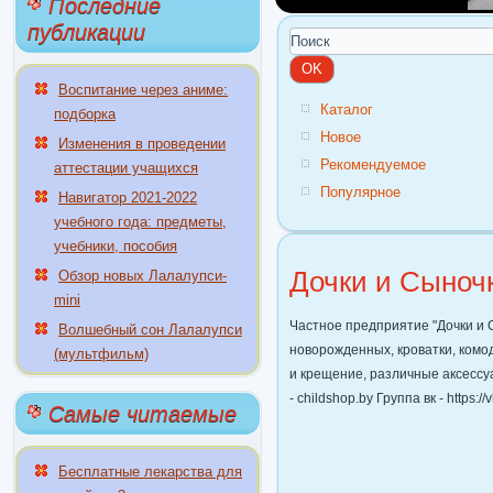
Последние
публикации
Воспитание через аниме:
Каталог
подборка
Новое
Изменения в проведении
Рекомендуемое
аттестации учащихся
Популярное
Навигатор 2021-2022
учебного года: предметы,
учебники, пособия
Дочки и Сыноч
Обзор новых Лалалупси-
mini
Частное предприятие "Дочки и 
Волшебный сон Лалалупси
новорожденных, кроватки, комод
(мультфильм)
и крещение, различные аксесс
- childshop.by Группа вк - https:/
Самые читаемые
Бесплатные лекарства для