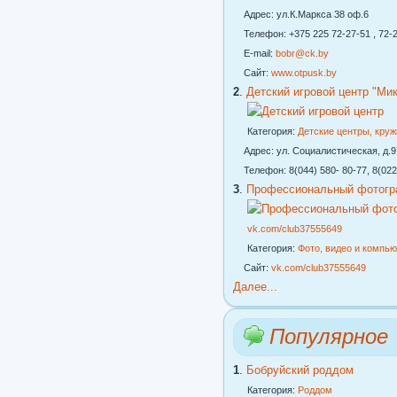
Адрес: ул.К.Маркса 38 оф.6
Телефон: +375 225 72-27-51 , 72-2
E-mail:
bobr@ck.by
Сайт:
www.otpusk.by
2
.
Детский игровой центр "Ми
Категория:
Детские центры, кру
Адрес: ул. Социалистическая, д.97
Телефон: 8(044) 580- 80-77, 8(022
3
.
Профессиональный фотогр
vk.com/club37555649
Категория:
Фото, видео и компь
Сайт:
vk.com/club37555649
Далее...
Популярное
1
.
Бобруйский роддом
Категория:
Роддом