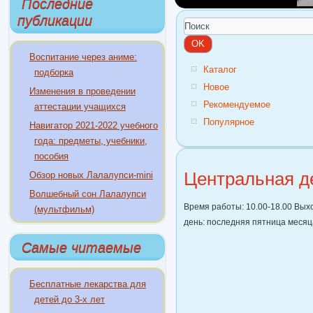
Последние
публикации
Воспитание через аниме:
Каталог
подборка
Новое
Изменения в проведении
Рекомендуемое
аттестации учащихся
Популярное
Навигатор 2021-2022 учебного
года: предметы, учебники,
пособия
Центральная де
Обзор новых Лалалупси-mini
Волшебный сон Лалалупси
Время работы: 10.00-18.00 Вых
(мультфильм)
день: последняя пятница месяц
Самые читаемые
Бесплатные лекарства для
детей до 3-х лет