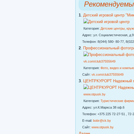
Рекомендуемы
1
.
Детский игровой центр "Ми
Категория:
Детские центры, кру
Адрес: ул. Социалистическая, д.97
Телефон: 8(044) 580- 80-77, 8(022
2
.
Профессиональный фотогр
vk.com/club37555649
Категория:
Фото, видео и компь
Сайт:
vk.com/club37555649
3
.
ЦЕНТРКУРОРТ Надежный го
www.otpusk.by
Категория:
Туристические фирм
Адрес: ул.К.Маркса 38 оф.6
Телефон: +375 225 72-27-51 , 72-2
E-mail:
bobr@ck.by
Сайт:
www.otpusk.by
Далее...