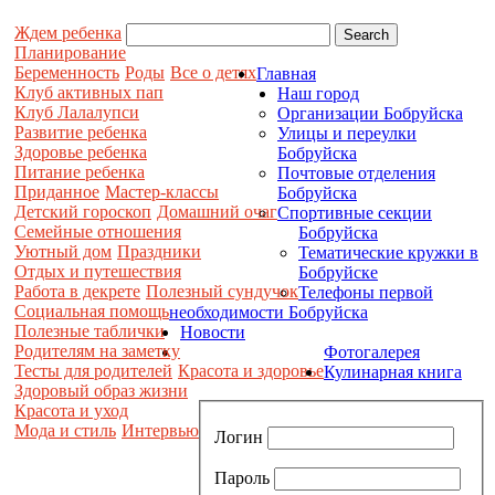
Ждем ребенка
Планирование
Беременность
Роды
Все о детях
Главная
Клуб активных пап
Наш город
Клуб Лалалупси
Организации Бобруйска
Развитие ребенка
Улицы и переулки
Здоровье ребенка
Бобруйска
Питание ребенка
Почтовые отделения
Приданное
Мастер-классы
Бобруйска
Детский гороскоп
Домашний очаг
Спортивные секции
Семейные отношения
Бобруйска
Уютный дом
Праздники
Тематические кружки в
Отдых и путешествия
Бобруйске
Работа в декрете
Полезный сундучок
Телефоны первой
Социальная помощь
необходимости Бобруйска
Полезные таблички
Новости
Родителям на заметку
Фотогалерея
Тесты для родителей
Красота и здоровье
Кулинарная книга
Здоровый образ жизни
Красота и уход
Мода и стиль
Интервью
Логин
Пароль