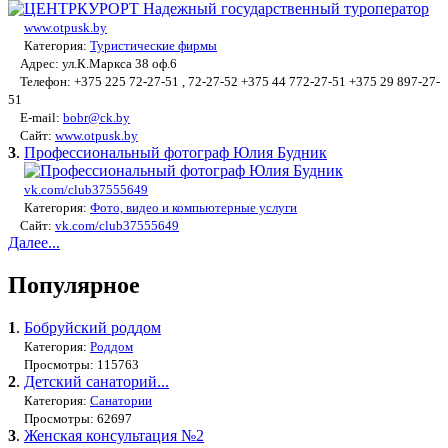
www.otpusk.by
Категория:
Туристические фирмы
Адрес: ул.К.Маркса 38 оф.6
Телефон: +375 225 72-27-51 , 72-27-52 +375 44 772-27-51 +375 29 897-27-
51
E-mail:
bobr@ck.by
Сайт:
www.otpusk.by
3
.
Профессиональный фотограф Юлия Будник
vk.com/club37555649
Категория:
Фото, видео и компьютерные услуги
Сайт:
vk.com/club37555649
Далее...
Популярное
1
.
Бобруйский роддом
Категория:
Роддом
Просмотры: 115763
2
.
Детский санаторий...
Категория:
Санатории
Просмотры: 62697
3
.
Женская консультация №2