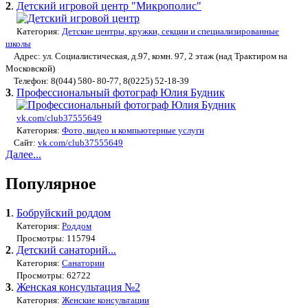
2
.
Детский игровой центр "Микрополис"
Категория:
Детские центры, кружки, секции и специализированные
школы
Адрес: ул. Социалистическая, д.97, комн. 97, 2 этаж (над Трактиром на
Московской)
Телефон: 8(044) 580- 80-77, 8(0225) 52-18-39
3
.
Профессиональный фотограф Юлия Будник
vk.com/club37555649
Категория:
Фото, видео и компьютерные услуги
Сайт:
vk.com/club37555649
Далее...
Популярное
1
.
Бобруйский роддом
Категория:
Роддом
Просмотры: 115794
2
.
Детский санаторий...
Категория:
Санатории
Просмотры: 62722
3
.
Женская консультация №2
Категория:
Женские консультации