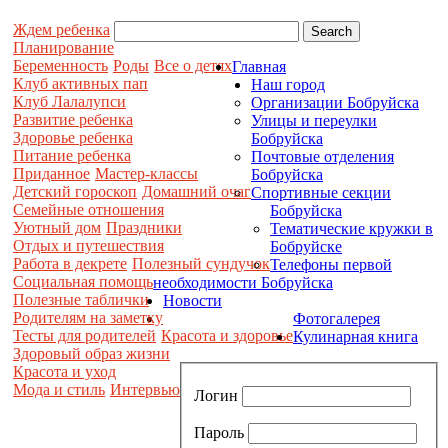
Ждем ребенка
Планирование
Беременность
Роды
Все о детях
Главная
Клуб активных пап
Наш город
Клуб Лалалупси
Организации Бобруйска
Развитие ребенка
Улицы и переулки
Здоровье ребенка
Бобруйска
Питание ребенка
Почтовые отделения
Приданное
Мастер-классы
Бобруйска
Детский гороскоп
Домашний очаг
Спортивные секции
Семейные отношения
Бобруйска
Уютный дом
Праздники
Тематические кружки в
Отдых и путешествия
Бобруйске
Работа в декрете
Полезный сундучок
Телефоны первой
Социальная помощь
необходимости Бобруйска
Полезные таблички
Новости
Родителям на заметку
Фотогалерея
Тесты для родителей
Красота и здоровье
Кулинарная книга
Здоровый образ жизни
Красота и уход
Мода и стиль
Интервью
Логин
Пароль