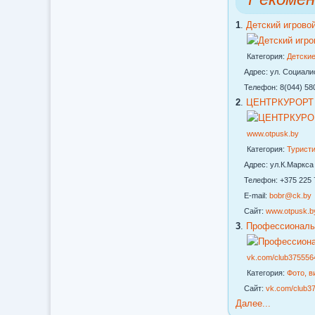
1
.
Детский игрово
Категория:
Детские
Адрес: ул. Социалист
Телефон: 8(044) 580-
2
.
ЦЕНТРКУРОРТ Н
www.otpusk.by
Категория:
Турист
Адрес: ул.К.Маркса 
Телефон: +375 225 72
E-mail:
bobr@ck.by
Сайт:
www.otpusk.b
3
.
Профессиональ
vk.com/club375556
Категория:
Фото, в
Сайт:
vk.com/club3
Далее...