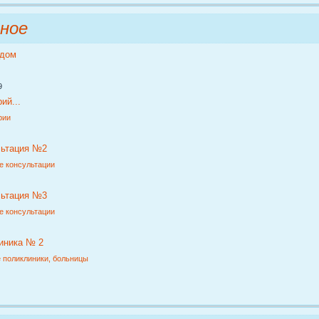
ное
ддом
9
ий...
рии
льтация №2
е консультации
льтация №3
е консультации
иника № 2
 поликлиники, больницы