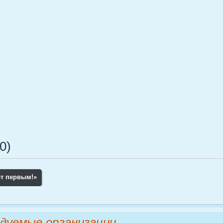
0)
ет первым!
»
дуемые организации