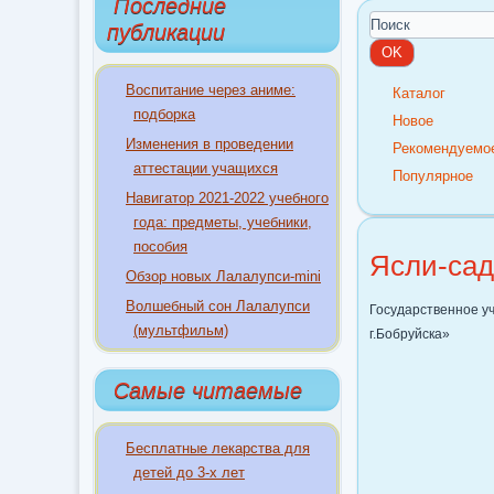
Последние
публикации
Воспитание через аниме:
Каталог
подборка
Новое
Изменения в проведении
Рекомендуемо
аттестации учащихся
Популярное
Навигатор 2021-2022 учебного
года: предметы, учебники,
пособия
Ясли-сад
Обзор новых Лалалупси-mini
Волшебный сон Лалалупси
Государственное у
(мультфильм)
г.Бобруйска»
Самые читаемые
Бесплатные лекарства для
детей до 3-х лет