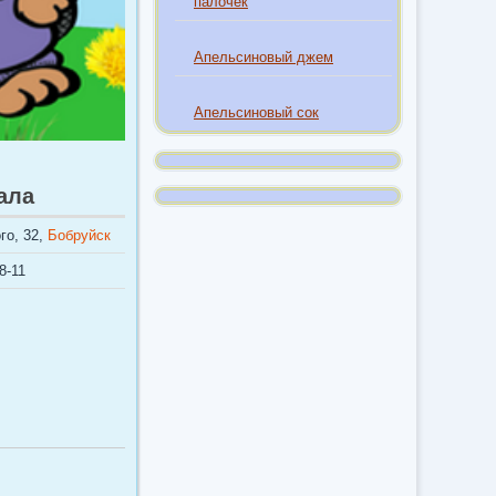
палочек
Апельсиновый джем
Апельсиновый сок
ала
го, 32,
Бобруйск
8-11