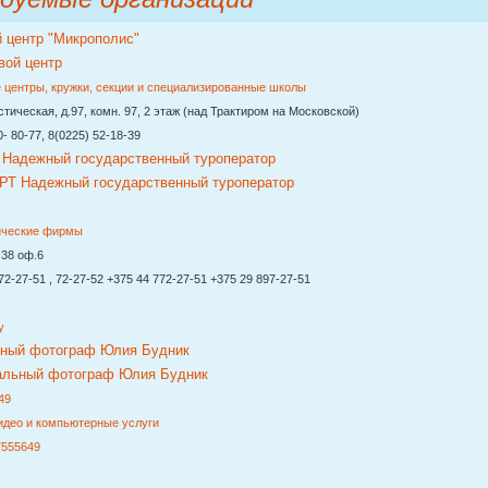
й центр "Микрополис"
 центры, кружки, секции и специализированные школы
ическая, д.97, комн. 97, 2 этаж (над Трактиром на Московской)
 80-77, 8(0225) 52-18-39
адежный государственный туроператор
ические фирмы
38 оф.6
-27-51 , 72-27-52 +375 44 772-27-51 +375 29 897-27-51
y
ный фотограф Юлия Будник
49
идео и компьютерные услуги
7555649