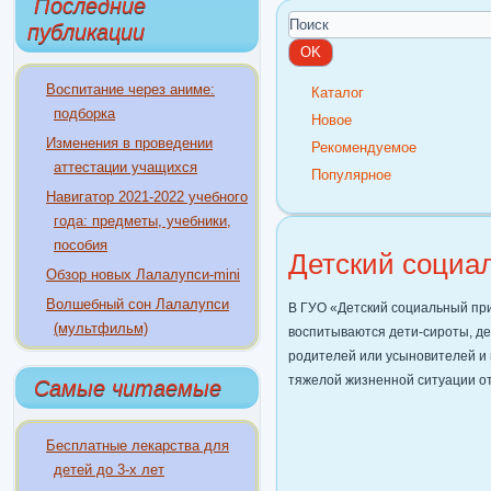
Последние
публикации
Воспитание через аниме:
Каталог
подборка
Новое
Изменения в проведении
Рекомендуемое
аттестации учащихся
Популярное
Навигатор 2021-2022 учебного
года: предметы, учебники,
пособия
Детский социа
Обзор новых Лалалупси-mini
Волшебный сон Лалалупси
В ГУО «Детский социальный при
(мультфильм)
воспитываются дети-сироты, де
родителей или усыновителей и 
тяжелой жизненной ситуации от 
Самые читаемые
Бесплатные лекарства для
детей до 3-х лет