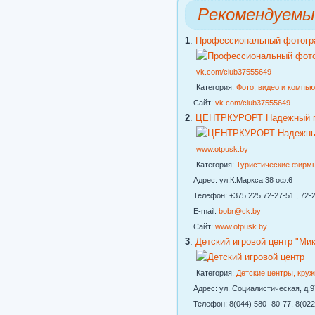
Рекомендуемы
1
.
Профессиональный фотогр
vk.com/club37555649
Категория:
Фото, видео и компь
Сайт:
vk.com/club37555649
2
.
ЦЕНТРКУРОРТ Надежный го
www.otpusk.by
Категория:
Туристические фирм
Адрес: ул.К.Маркса 38 оф.6
Телефон: +375 225 72-27-51 , 72-2
E-mail:
bobr@ck.by
Сайт:
www.otpusk.by
3
.
Детский игровой центр "Ми
Категория:
Детские центры, кру
Адрес: ул. Социалистическая, д.97
Телефон: 8(044) 580- 80-77, 8(022