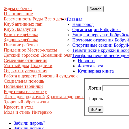
Ждем ребенка
Планирование
Беременность
Роды
Все о детях
Главная
Клуб активных пап
Наш город
Клуб Лалалупси
Организации Бобруйска
Развитие ребенка
Улицы и переулки Бобруйск
Здоровье ребенка
Почтовые отделения Бобруй
Питание ребенка
Спортивные секции Бобруй
Приданное
Мастер-классы
Тематические кружки в Боб
Детский гороскоп
Домашний очаг
Телефоны первой необходим
Семейные отношения
Новости
Уютный дом
Праздники
Фотогалерея
Отдых и путешествия
Кулинарная книга
Работа в декрете
Полезный сундучок
Социальная помощь
Полезные таблички
Логин
Родителям на заметку
Тесты для родителей
Красота и здоровье
Пароль
Здоровый образ жизни
Красота и уход
Мода и стиль
Интервью
Забыли пароль?
Забыли логин?