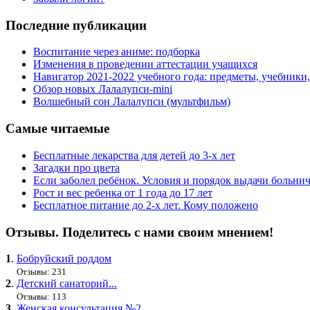
Последние публикации
Воспитание через аниме: подборка
Изменения в проведении аттестации учащихся
Навигатор 2021-2022 учебного года: предметы, учебники
Обзор новых Лалалупси-mini
Волшебный сон Лалалупси (мультфильм)
Самые читаемые
Бесплатные лекарства для детей до 3-х лет
Загадки про цвета
Если заболел ребёнок. Условия и порядок выдачи больни
Рост и вес ребенка от 1 года до 17 лет
Бесплатное питание до 2-х лет. Кому положено
Отзывы. Поделитесь с нами своим мнением!
1
.
Бобруйский роддом
Отзывы: 231
2
.
Детский санаторий...
Отзывы: 113
3
.
Женская консультация №2