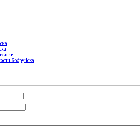
а
ска
ска
руйске
ости Бобруйска