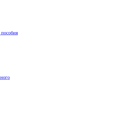
, пособия
чного