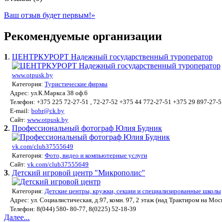
Ваш отзыв будет первым!
»
Рекомендуемые организации
1
.
ЦЕНТРКУРОРТ Надежный государственный туроператор
www.otpusk.by
Категория:
Туристические фирмы
Адрес: ул.К.Маркса 38 оф.6
Телефон: +375 225 72-27-51 , 72-27-52 +375 44 772-27-51 +375 29 897-27-5
E-mail:
bobr@ck.by
Сайт:
www.otpusk.by
2
.
Профессиональный фотограф Юлия Будник
vk.com/club37555649
Категория:
Фото, видео и компьютерные услуги
Сайт:
vk.com/club37555649
3
.
Детский игровой центр "Микрополис"
Категория:
Детские центры, кружки, секции и специализированные школы
Адрес: ул. Социалистическая, д.97, комн. 97, 2 этаж (над Трактиром на Мос
Телефон: 8(044) 580- 80-77, 8(0225) 52-18-39
Далее...