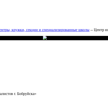
ентры, кружки, секции и специализированные школы
--
Центр ю
листов г. Бобруйска»