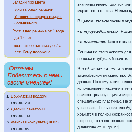
Загадки про цвета
значимый нюанс: для той или
Если заболел ребёнок.
марке тест-полоска. Нельзя к
Условия и порядок выдачи
В целом, тест-полоски мог
больничного
Рост и вес ребенка от 1 года
• в тубусах/баночках
. Разме
до 17 лет
• в пластинах.
Также в колич
Бесплатное питание до 2-х
лет. Кому положено
Понимание этого аспекта для
полоски в тубусах/баночках, 
Отзывы.
Это объясняется тем, что из
Поделитесь с нами
атмосферной влажностью. Всл
своим мнением!
данные. Поэтому такие полос
использовании изделия в теч
самоконтролирующим измерени
1
.
Бобруйский роддом
специальных пластинах. На э
Отзывы: 231
упакованы. Пользователю буд
2
.
Детский санаторий...
хранится в полной сохраннос
Отзывы: 113
стороне, то качественные те
3
.
Женская консультация №2
диапазоне от 10 до 15$.
Отзывы: 55