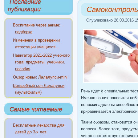
Последние
Самоконтроль
публикации
Опубликовано 28.03.2016 1
Воспитание через аниме:
подборка
Изменения в проведении
аттестации учащихся
Навигатор 2021-2022 учебного
года: предметы, учебники,
пособия
Обзор новых Лалалупси-mini
Волшебный сон Лалалупси
Речь идет о специальных тес
(мультфильм)
Именно на них наносится небо
полоскинаделены способность
Самые читаемые
приравнивается электроникой
Таким образом, становится о
Бесплатные лекарства для
полосок. Более того, предусм
детей до 3-х лет
число соответствует количес