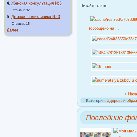
4
.
Женская консультация №3
Читайте также:
Отзывы: 32
5
.
Детская поликлиника № 3
Отзывы: 15
(обобщено на ...
Далее
< Наз
Категория:
Здоровый образ
Последние фо