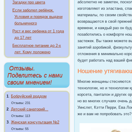
абсолютно не заметен, поско
Загадки про цвета
изготовляют из эластана, сп
Если заболел ребёнок.
материалы, по своим свойств
Условия и порядок выдачи
возвращаются в свой прежний
больничного
времени, и каждый раз он буд
Рост и вес ребенка от 1 года
позаботились о комфорте нош
до 17 лет
застежек. Вы также можете в
Бесплатное питание до 2-х
занятий аэробикой, физкульт
лет. Кому положено
отложения в минимально корот
будет работать над вашей фи
Отзывы.
Ношение утягивающе
Поделитесь с нами
своим мнением!
Многие женщины стесняются н
технологии, но и технологии
корсета, панталон и других 
1
.
Бобруйский роддом
но во многих случаях очень 
Отзывы: 231
Уинслет, Кэтти Перри, Ева Ло
2
.
Детский санаторий...
же и вам не попробовать это?
Отзывы: 113
3
.
Женская консультация №2
Отзывы: 55