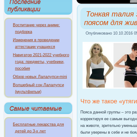
Последние
публикации
Тонкая талия
поясом для жи
Воспитание через аниме:
подборка
Опубликовано 10.10.2016 0
Изменения в проведении
аттестации учащихся
Навигатор 2021-2022 учебного
года: предметы, учебники,
пособия
Обзор новых Лалалупси-mini
Волшебный сон Лалалупси
(мультфильм)
Что же такое «утя
Самые читаемые
Пояса данной группы – это ра
корректируя ее самым выгодн
Бесплатные лекарства для
на животе, зрительно уменьш
детей до 3-х лет
были уверены в себе и не боя