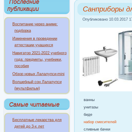
Последние
Санприборы д
публикации
Опубликовано 10.03.2017 1
Воспитание через аниме:
подборка
Изменения в проведении
аттестации учащихся
Навигатор 2021-2022 учебного
года: предметы, учебники,
пособия
Обзор новых Лалалупси-mini
Волшебный сон Лалалупси
(мультфильм)
ванны
Самые читаемые
унитазы
биде
Бесплатные лекарства для
набор смесителей
детей до 3-х лет
сливные бачки