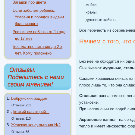
Загадки про цвета
мойки
Если заболел ребёнок.
краны
Условия и порядок выдачи
душевые кабины
больничного
Все перечесть из современно
Рост и вес ребенка от 1 года
до 17 лет
Начнем с того, что
Бесплатное питание до 2-х
лет. Кому положено
Без нее не обходится ни одна
Они бывают
чугунные, стал
Отзывы.
Поделитесь с нами
Самыми хорошими считаются
своим мнением!
плохо лишь то, что она слиш
Стальная
ванна намного легч
1
.
Бобруйский роддом
установке.
Отзывы: 231
При наполнении ее водой силь
2
.
Детский санаторий...
Отзывы: 113
Акриловые ванны
- на сего
3
.
Женская консультация №2
тепло и имеет множество фор
Отзывы: 55