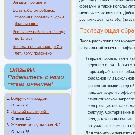
Загадки про цвета
фрезами, а также использует
Если заболел ребёнок.
механических клиньев. Добыт
Условия и порядок выдачи
распиливают на слебы (пласт
больничного
Последующая обраб
Рост и вес ребенка от 1 года
до 17 лет
После распиловки поверхност
Бесплатное питание до 2-х
натуральный камень шлифуетс
лет. Кому положено
Твердые породы, такие ка
верхнего слоя. Целью эт
Отзывы.
Термообработанные образ
Поделитесь с нами
фасадной или цокольной 
своим мнением!
Природные камни средней 
придает изделию эффект
1
.
Бобруйский роддом
стилистической направле
Отзывы: 231
колерующих составов дае
2
.
Детский санаторий...
фактуру. Состаривание и
Отзывы: 113
всегда можно выполнить 
3
.
Женская консультация №2
натуральный камень в об
Отзывы: 55
Для того чтобы повысить п