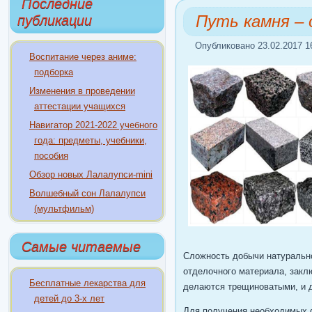
Последние
Путь камня – 
публикации
Опубликовано 23.02.2017 1
Воспитание через аниме:
подборка
Изменения в проведении
аттестации учащихся
Навигатор 2021-2022 учебного
года: предметы, учебники,
пособия
Обзор новых Лалалупси-mini
Волшебный сон Лалалупси
(мультфильм)
Самые читаемые
Сложность добычи натурально
отделочного материала, заклю
Бесплатные лекарства для
делаются трещиноватыми, и 
детей до 3-х лет
Для получения необходимых 